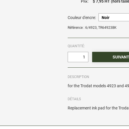
$ 7,95 HT (hors taxe
Prix:
Couleur d'encre:
Référence : 6/4923, TR64923BK
QUANTITÉ:
DESCRIPTION
for the Trodat models 4923 and 4
DÉTAILS
Replacement ink pad for the Trod