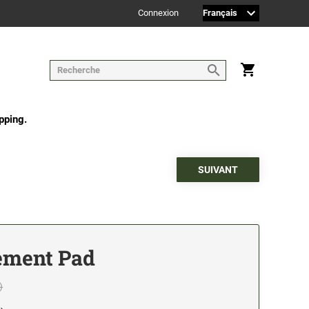
Connexion
pping.
ement Pad
)