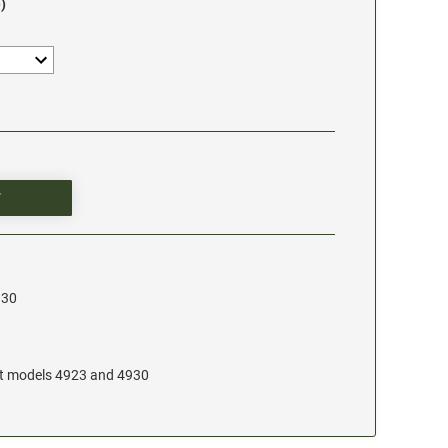
)
930
at models 4923 and 4930