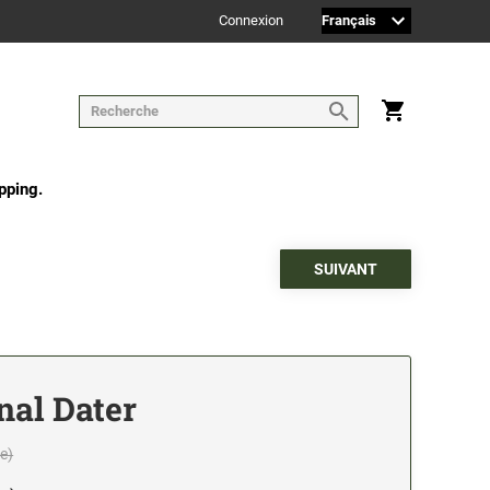
Connexion
pping.
nal Dater
e)