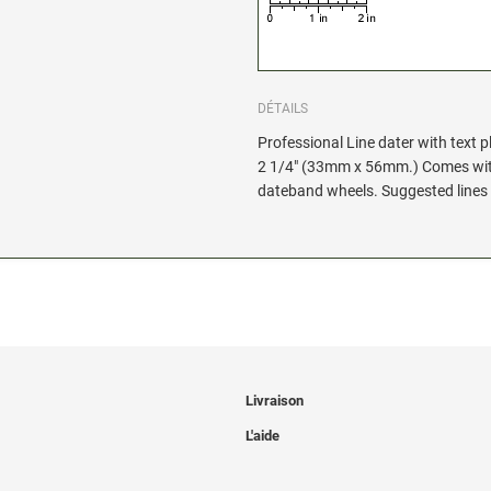
DÉTAILS
Professional Line dater with text p
2 1/4" (33mm x 56mm.) Comes with 
dateband wheels. Suggested lines of
Livraison
L'aide