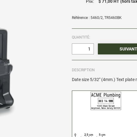
$ 71,00 HT (hors ta
Prix:
Référence : 5460/2, TR5460BK
QUANTITÉ:
DESCRIPTION
Date size 5/32" (4mm.) Text plate